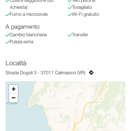
Culla e seggiolone (su
Telo piscina
richiesta)
Tovagliato
Forno a microonde
Wi-Fi gratuito
A pagamento
Cambio biancheria
Transfer
Pulizia extra
Località
Strada Dogoli 3 - 37011 Calmasino (VR)
+
−