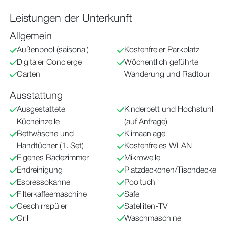
Leistungen der Unterkunft
Allgemein
Außenpool (saisonal)
Kostenfreier Parkplatz
Digitaler Concierge
Wöchentlich geführte
Garten
Wanderung und Radtour
Ausstattung
Ausgestattete
Kinderbett und Hochstuhl
Kücheinzeile
(auf Anfrage)
Bettwäsche und
Klimaanlage
Handtücher (1. Set)
Kostenfreies WLAN
Eigenes Badezimmer
Mikrowelle
Endreinigung
Platzdeckchen/Tischdecke
Espressokanne
Pooltuch
Filterkaffeemaschine
Safe
Geschirrspüler
Satelliten-TV
Grill
Waschmaschine