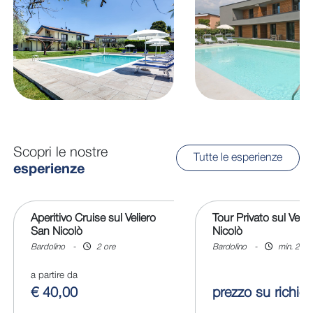
Scopri le nostre
Tutte le esperienze
esperienze
Aperitivo Cruise sul Veliero
Tour Privato sul Veli
San Nicolò
Nicolò
Bardolino
-
2 ore
Bardolino
-
min. 2 o
a partire da
€ 40,00
prezzo su richies