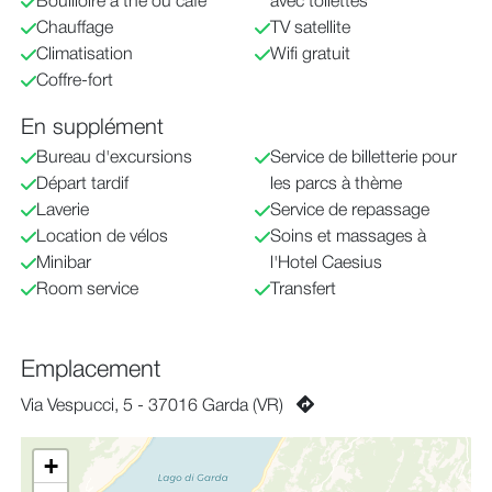
Bouilloire à thé ou café
avec toilettes
Chauffage
TV satellite
Climatisation
Wifi gratuit
Coffre-fort
En supplément
Bureau d'excursions
Service de billetterie pour
Départ tardif
les parcs à thème
Laverie
Service de repassage
Location de vélos
Soins et massages à
Minibar
l'Hotel Caesius
Room service
Transfert
Emplacement
Via Vespucci, 5 - 37016 Garda (VR)
+