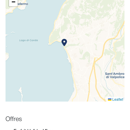
−
Leaflet
Offres