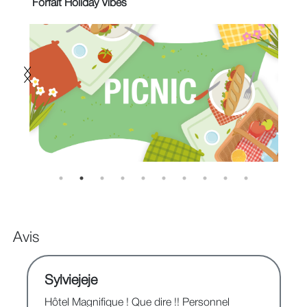
Forfait Holiday Vibes
Su
Avis
Sylviejeje
Hôtel Magnifique ! Que dire !! Personnel