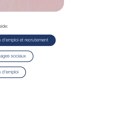
ide:
s d'emploi et recrutement
ages sociaux
s d'emploi