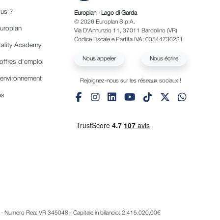
us ?
Europlan - Lago di Garda
© 2026 Europlan S.p.A.
Europlan
Via D'Annunzio 11, 37011 Bardolino (VR)
Codice Fiscale e Partita IVA: 03544730231
tality Academy
Nous appeler
Nous écrire
offres d'emploi
'environnement
Rejoignez-nous sur les réseaux sociaux !
es
a - Numero Rea: VR 345048 - Capitale in bilancio: 2.415.020,00€