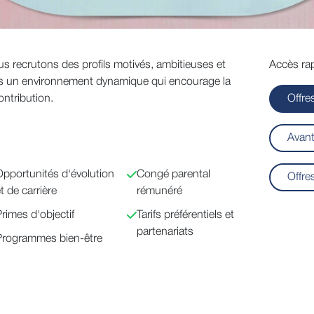
us recrutons des profils motivés, ambitieuses et
Accès rap
ns un environnement dynamique qui encourage la
ontribution.
Offre
Avant
pportunités d'évolution
Congé parental
Offre
t de carrière
rémunéré
rimes d'objectif
Tarifs préférentiels et
partenariats
Programmes bien-être