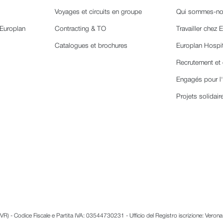
Voyages et circuits en groupe
Qui sommes-no
 Europlan
Contracting & TO
Travailler chez 
Catalogues et brochures
Europlan Hospi
Recrutement et 
Engagés pour l
Projets solidair
R) - Codice Fiscale e Partita IVA: 03544730231 - Ufficio del Registro iscrizione: Veron