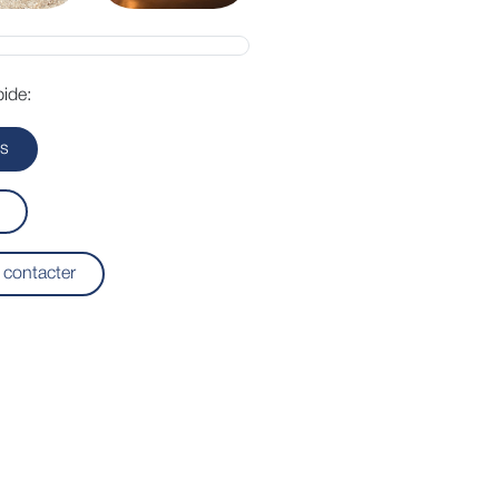
ide:
ls
contacter