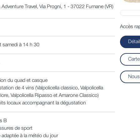
la Adventure Travel, Via Progni, 1 - 37022 Fumane (VR)
Accès rap
Détai
t samedi à 14 h 30
Carte
s
Nous 
ion du quad et casque
ation de 4 vins (Valpolicella classico, Valpolicella
iore, Valpolicella Ripasso et Amarone Classico)
its locaux accompagnant la dégustation
s B
sures de sport
 adaptée à la météo du jour