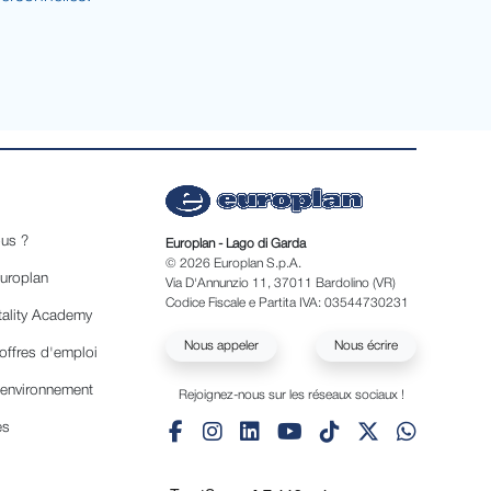
us ?
Europlan - Lago di Garda
© 2026 Europlan S.p.A.
Europlan
Via D'Annunzio 11, 37011 Bardolino (VR)
Codice Fiscale e Partita IVA: 03544730231
tality Academy
Nous appeler
Nous écrire
offres d'emploi
'environnement
Rejoignez-nous sur les réseaux sociaux !
es