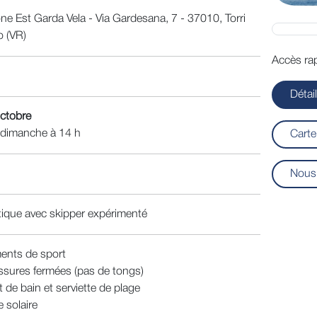
ne Est Garda Vela - Via Gardesana, 7 - 37010, Torri
o (VR)
Accès rap
Détai
octobre
 dimanche à 14 h
Carte
Nous 
ique avec skipper expérimenté
ents de sport
sures fermées (pas de tongs)
t de bain et serviette de plage
 solaire