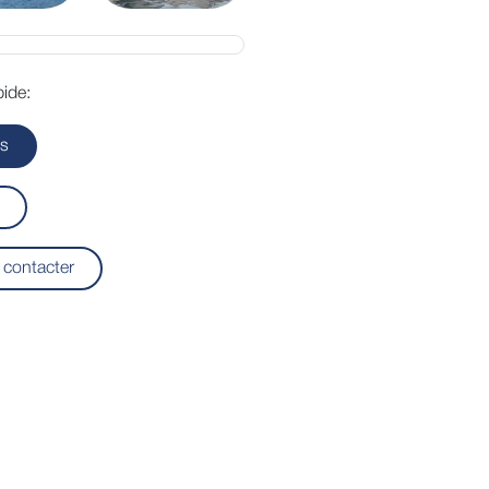
ide:
ls
contacter