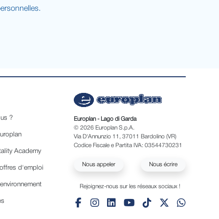
rsonnelles.
us ?
Europlan - Lago di Garda
© 2026 Europlan S.p.A.
Europlan
Via D'Annunzio 11, 37011 Bardolino (VR)
Codice Fiscale e Partita IVA: 03544730231
tality Academy
Nous appeler
Nous écrire
offres d'emploi
'environnement
Rejoignez-nous sur les réseaux sociaux !
es