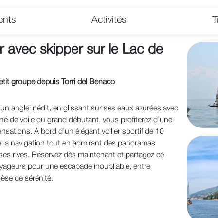
ents
Activités
T
er avec skipper sur le Lac de
petit groupe depuis Torri del Benaco
n angle inédit, en glissant sur ses eaux azurées avec
é de voile ou grand débutant, vous profiterez d’une
nsations. À bord d’un élégant voilier sportif de 10
e la navigation tout en admirant des panoramas
ses rives. Réservez dès maintenant et partagez ce
ageurs pour une escapade inoubliable, entre
hèse de sérénité.