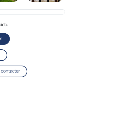
ide:
ls
contacter