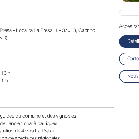
Accès rap
Presa - Località La Presa, 1 - 37013, Caprino
(VR)
Détai
Carte
 16 h
Nous 
11 h
e guidée du domaine et des vignobles
 de l'ancien chai à barriques
tation de 4 vins La Presa
ion de spécialités régionales