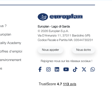
us ?
Europlan - Lago di Garda
© 2026 Europlan S.p.A.
Europlan
Via D'Annunzio 11, 37011 Bardolino (VR)
Codice Fiscale e Partita IVA: 03544730231
tality Academy
Nous appeler
Nous écrire
offres d'emploi
'environnement
Rejoignez-nous sur les réseaux sociaux !
es