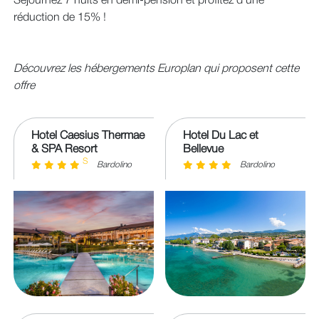
Séjournez 7 nuits en demi-pension et profitez d’une
réduction de 15% !
Découvrez les hébergements Europlan qui proposent cette
offre
Hotel Caesius Thermae
Hotel Du Lac et
& SPA Resort
Bellevue
S
Bardolino
Bardolino