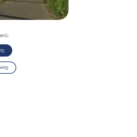
enü:
eg
weg