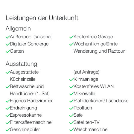
Leistungen der Unterkunft
Allgemein
Außenpool (saisonal)
Kostenfreie Garage
Digitaler Concierge
Wöchentlich geführte
Garten
Wanderung und Radtour
Ausstattung
Ausgestattete
(auf Anfrage)
Kücheinzeile
Klimaanlage
Bettwäsche und
Kostenfreies WLAN
Handtücher (1. Set)
Mikrowelle
Eigenes Badezimmer
Platzdeckchen/Tischdecke
Endreinigung
Pooltuch
Espressokanne
Safe
Filterkaffeemaschine
Satelliten-TV
Geschirrspüler
Waschmaschine