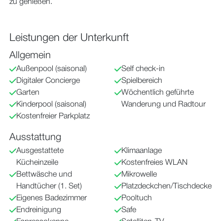
zu genießen.
Leistungen der Unterkunft
Allgemein
Außenpool (saisonal)
Self check-in
Digitaler Concierge
Spielbereich
Garten
Wöchentlich geführte
Kinderpool (saisonal)
Wanderung und Radtour
Kostenfreier Parkplatz
Ausstattung
Ausgestattete
Klimaanlage
Kücheinzeile
Kostenfreies WLAN
Bettwäsche und
Mikrowelle
Handtücher (1. Set)
Platzdeckchen/Tischdecke
Eigenes Badezimmer
Pooltuch
Endreinigung
Safe