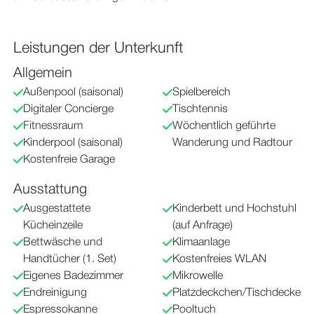
Leistungen der Unterkunft
Allgemein
Außenpool (saisonal)
Spielbereich
Digitaler Concierge
Tischtennis
Fitnessraum
Wöchentlich geführte
Kinderpool (saisonal)
Wanderung und Radtour
Kostenfreie Garage
Ausstattung
Ausgestattete
Kinderbett und Hochstuhl
Kücheinzeile
(auf Anfrage)
Bettwäsche und
Klimaanlage
Handtücher (1. Set)
Kostenfreies WLAN
Eigenes Badezimmer
Mikrowelle
Endreinigung
Platzdeckchen/Tischdecke
Espressokanne
Pooltuch