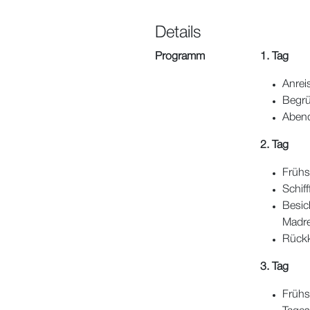
Details
Programm
1. Tag
Anrei
Begr
Aben
2. Tag
Frühs
Schif
Besic
Madr
Rückk
3. Tag
Frühs