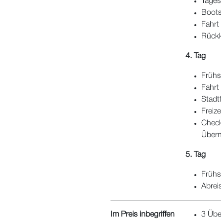
Tages
Bootsf
Fahrt
Rückk
4. Tag
Frühs
Fahrt
Stadt
Freiz
Check
Über
5. Tag
Frühs
Abrei
Im Preis inbegriffen
3 Übe