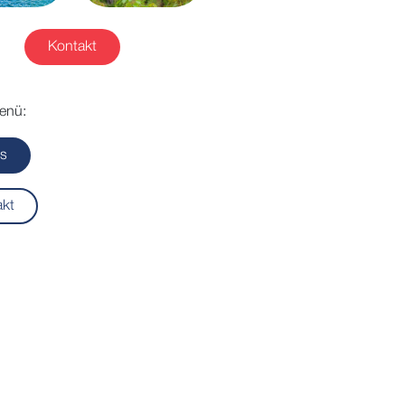
Kontakt
enü:
ls
akt