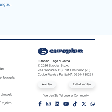
ung
zu.
Europlan - Lago di Garda
© 2026 Europlan S.p.A.
cke
Via D'Annunzio 11, 37011 Bardolino (VR)
Codice Fiscale e Partita IVA: 03544730231
ei Europlan
Anrufen
E-Mail senden
e Umwelt
Werden Sie Teil unserer Community!
Projekte