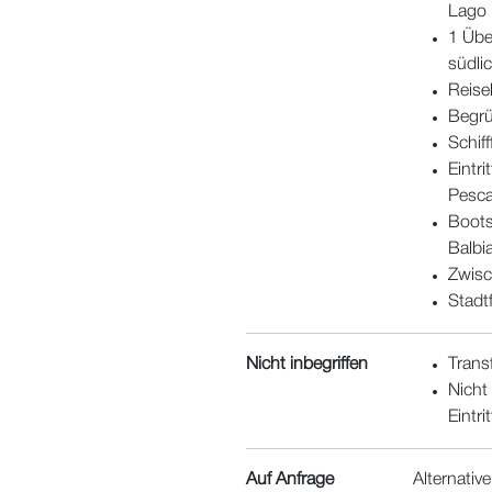
Lago 
1 Übe
südli
Reise
Begrü
Schif
Eintri
Pesca
Boots
Balbia
Zwisc
Stadt
Nicht inbegriffen
Trans
Nicht
Eintri
Auf Anfrage
Alternativ