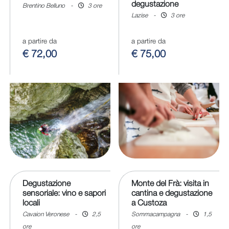
degustazione
Brentino Belluno
-
3 ore
Lazise
-
3 ore
a partire da
a partire da
€ 72,00
€ 75,00
Degustazione
Monte del Frà: visita in
sensoriale: vino e sapori
cantina e degustazione
locali
a Custoza
Cavaion Veronese
-
2,5
Sommacampagna
-
1,5
ore
ore