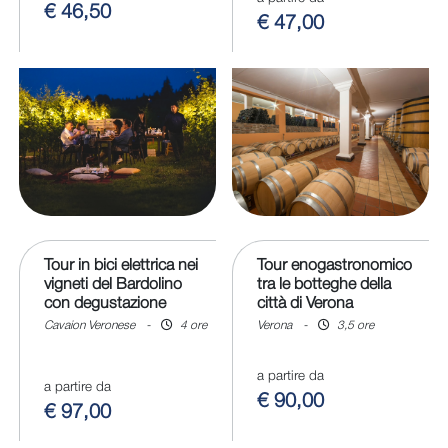
€ 46,50
€ 47,00
Tour in bici elettrica nei
Tour enogastronomico
vigneti del Bardolino
tra le botteghe della
con degustazione
città di Verona
Cavaion Veronese
-
4 ore
Verona
-
3,5 ore
a partire da
a partire da
€ 90,00
€ 97,00