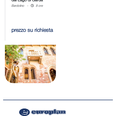
dal Lago di Garda
Bardolino
-
8 ore
prezzo su richiesta