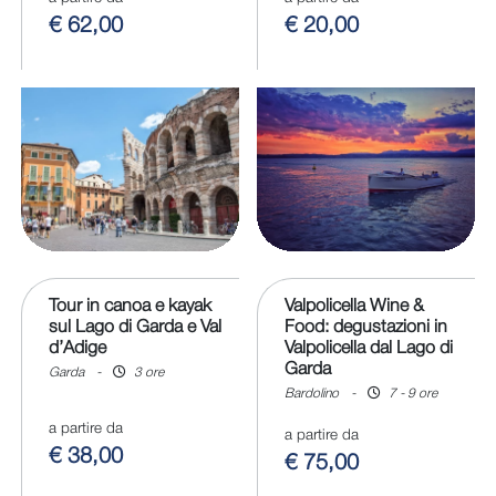
€ 62,00
€ 20,00
Tour in canoa e kayak
Valpolicella Wine &
sul Lago di Garda e Val
Food: degustazioni in
d’Adige
Valpolicella dal Lago di
Garda
Garda
-
3 ore
Bardolino
-
7 - 9 ore
a partire da
a partire da
€ 38,00
€ 75,00