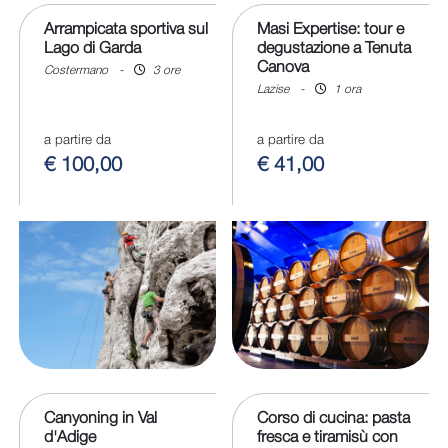
Arrampicata sportiva sul
Masi Expertise: tour e
Lago di Garda
degustazione a Tenuta
Canova
Costermano
-
3 ore
Lazise
-
1 ora
a partire da
a partire da
€ 100,00
€ 41,00
Canyoning in Val
Corso di cucina: pasta
d'Adige
fresca e tiramisù con