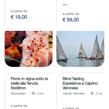
ore
a partire da
a partire da
€ 19,00
€ 59,00
Picnic in vigna sotto le
Blind Tasting
stelle alla Tenuta
Experience a Caprino
Nobiltron
Veronese
Bussolengo
-
4 ore
Caprino Veronese
-
2 ore
a partire da
a partire da