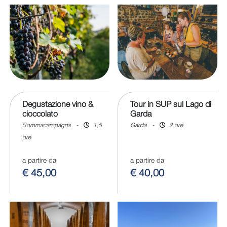
Degustazione vino &
Tour in SUP sul Lago di
cioccolato
Garda
Sommacampagna
-
1,5
Garda
-
2 ore
ore
a partire da
a partire da
€ 45,00
€ 40,00