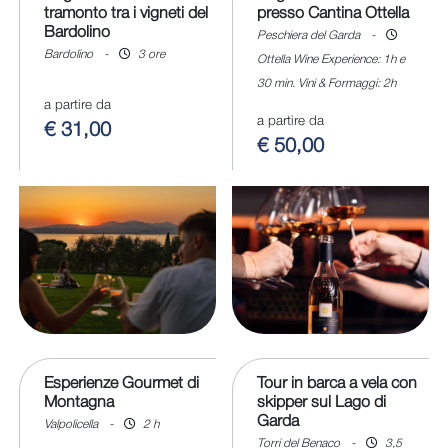
tramonto tra i vigneti del
presso Cantina Ottella
Bardolino
Peschiera del Garda
-
Bardolino
-
3 ore
Ottella Wine Experience: 1h e
30 min. Vini & Formaggi: 2h
a partire da
a partire da
€ 31,00
€ 50,00
Esperienze Gourmet di
Tour in barca a vela con
Montagna
skipper sul Lago di
Garda
Valpolicella
-
2 h
Torri del Benaco
-
3,5