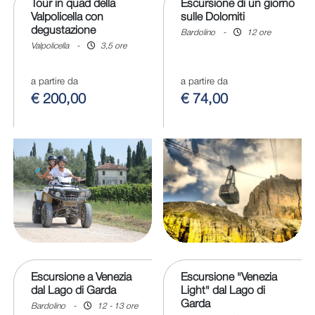
Tour in quad della
Escursione di un giorno
Valpolicella con
sulle Dolomiti
degustazione
Bardolino
-
12 ore
Valpolicella
-
3,5 ore
a partire da
a partire da
€ 200,00
€ 74,00
Escursione a Venezia
Escursione "Venezia
dal Lago di Garda
Light" dal Lago di
Garda
Bardolino
-
12 - 13 ore