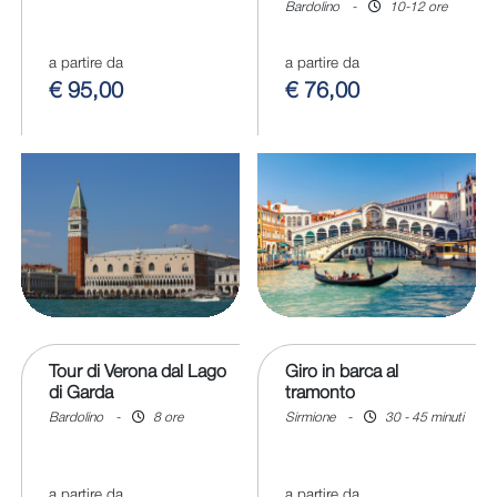
Bardolino
-
10-12 ore
a partire da
a partire da
€ 95,00
€ 76,00
Tour di Verona dal Lago
Giro in barca al
di Garda
tramonto
Bardolino
-
8 ore
Sirmione
-
30 - 45 minuti
a partire da
a partire da